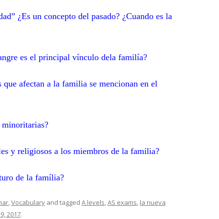
iedad” ¿Es un concepto del pasado? ¿Cuando es la
ngre es el principal vínculo dela familía?
que afectan a la familia se mencionan en el
 minoritarias?
es y religiosos a los miembros de la familia?
turo de la família?
mar
,
Vocabulary
and tagged
A levels
,
AS exams
,
la nueva
9, 2017
.