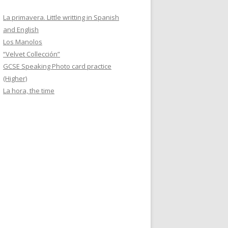
La primavera. Little writting in Spanish
and English
Los Manolos
“Velvet Collección”
GCSE Speaking Photo card practice
(Higher)
La hora, the time