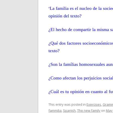
La familia es el nucleo de la soc
“
opinión del texto?
¿El hecho de compartir la misma sa
¿Qué dos factores socioeconómicos 
texto?
¿Son la famílias homosexuales aun
¿Como afectan los perjuicios social
¿Cuál es tu opinión en cuanto al fu
This entry was posted in
Exercises
,
Gram
fammilia
,
Spanish
,
The new family
on
May 