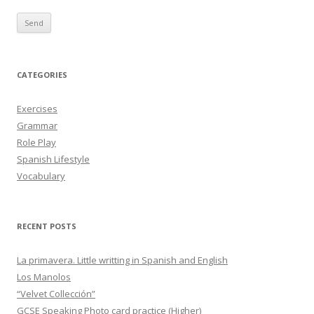
CATEGORIES
Exercises
Grammar
Role Play
Spanish Lifestyle
Vocabulary
RECENT POSTS
La primavera. Little writting in Spanish and English
Los Manolos
“Velvet Collección”
GCSE Speaking Photo card practice (Higher)