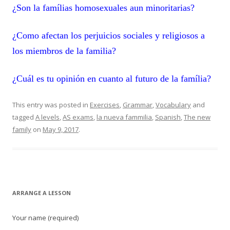
¿Son la famílias homosexuales aun minoritarias?
¿Como afectan los perjuicios sociales y religiosos a
los miembros de la familia?
¿Cuál es tu opinión en cuanto al futuro de la família?
This entry was posted in
Exercises
,
Grammar
,
Vocabulary
and
tagged
A levels
,
AS exams
,
la nueva fammilia
,
Spanish
,
The new
family
on
May 9, 2017
.
ARRANGE A LESSON
Your name (required)